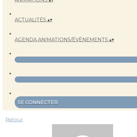
ACTUALITÉS
▴
▾
AGENDA ANIMATIONS/ÉVÈNEMENTS
▴
▾
SE CONNECTER
Retour