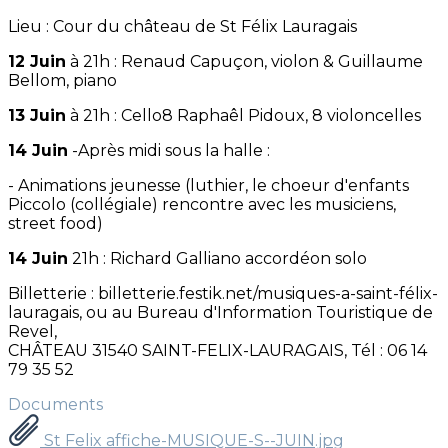
Lieu : Cour du château de St Félix Lauragais
12 Juin
à 21h : Renaud Capuçon, violon & Guillaume
Bellom, piano
13 Juin
à 21h : Cello8 Raphaêl Pidoux, 8 violoncelles
14 Juin
-Après midi sous la halle :
- Animations jeunesse (luthier, le choeur d'enfants
Piccolo (collégiale) rencontre avec les musiciens,
street food)
14 Juin
21h : Richard Galliano accordéon solo
Billetterie : billetterie.festik.net/musiques-a-saint-félix-
lauragais, ou au Bureau d'Information Touristique de
Revel,
CHÂTEAU 31540 SAINT-FELIX-LAURAGAIS, Tél : 06 14
79 35 52
Documents
St Felix affiche-MUSIQUE-S--JUIN.jpg