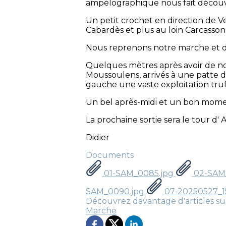
ampélographique nous fait découvri
Un petit crochet en direction de V
Cabardès et plus au loin Carcasson
Nous reprenons notre marche et dir
Quelques mètres après avoir de n
Moussoulens, arrivés à une patte d
gauche une vaste exploitation truff
Un bel après-midi et un bon mome
La prochaine sortie sera le tour d'
Didier
Documents
01-SAM_0085.jpg
02-SAM
SAM_0090.jpg
07-20250527_1
Découvrez davantage d'articles su
Marche