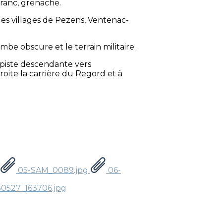
franc, grenache.
es villages de Pezens, Ventenac-
be obscure et le terrain militaire.
piste descendante vers
oite la carrière du Regord et à
05-SAM_0089.jpg
06-
0527_163706.jpg