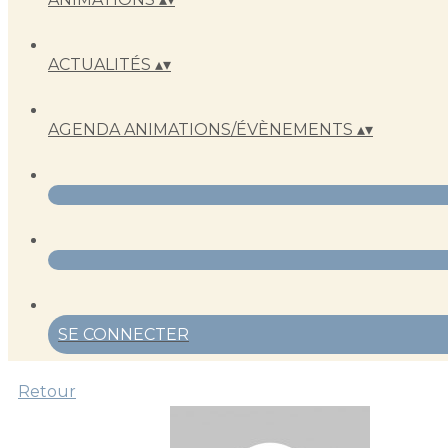
ACTUALITÉS
▴
▾
AGENDA ANIMATIONS/ÉVÈNEMENTS
▴
▾
SE CONNECTER
Retour