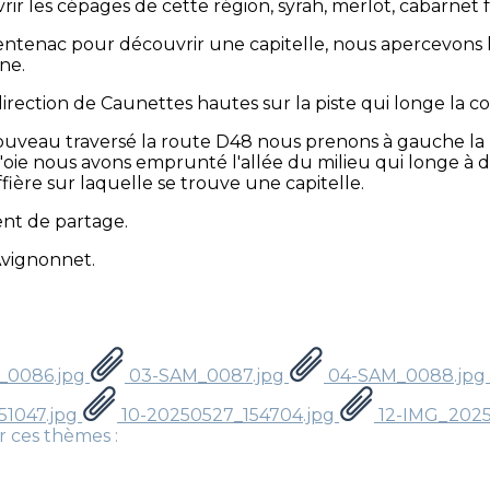
r les cépages de cette région, syrah, merlot, cabarnet 
entenac pour découvrir une capitelle, nous apercevons l
ne.
ection de Caunettes hautes sur la piste qui longe la com
ouveau traversé la route D48 nous prenons à gauche la 
'oie nous avons emprunté l'allée du milieu qui longe à dr
ière sur laquelle se trouve une capitelle.
nt de partage.
 Avignonnet.
_0086.jpg
03-SAM_0087.jpg
04-SAM_0088.jpg
51047.jpg
10-20250527_154704.jpg
12-IMG_2025
r ces thèmes :