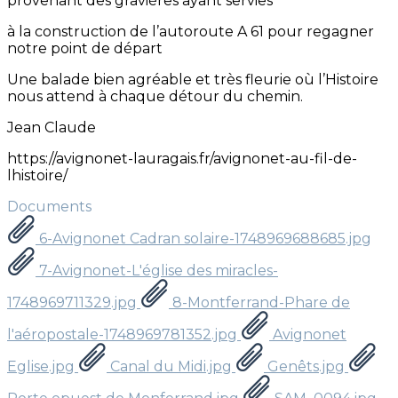
provenant des gravières ayant servies
à la construction de l’autoroute A 61 pour regagner
notre point de départ
Une balade bien agréable et très fleurie où l’Histoire
nous attend à chaque détour du chemin.
Jean Claude
https://avignonet-lauragais.fr/avignonet-au-fil-de-
lhistoire/
Documents
6-Avignonet Cadran solaire-1748969688685.jpg
7-Avignonet-L'église des miracles-
1748969711329.jpg
8-Montferrand-Phare de
l'aéropostale-1748969781352.jpg
Avignonet
Eglise.jpg
Canal du Midi.jpg
Genêts.jpg