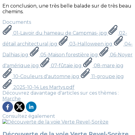
En conclusion, une très belle balade sur de très beau
chemins.
Documents
01-Lavoir du hameau de Campmas-.jpg
02-
détail architectural.jpg
03-Halloween.jpg
04-
Dalhias.jpg
05-Maison forestière.jpg
06-Noyer
d'amérique.jpg
07-fûtaie.jpg
08-mare.jpg
10-Couleurs d'automne.jpg
11-groupe.jpg
2025-10-14 Les Martys.pdf
Découvrez davantage d'articles sur ces thèmes :
Marche
Consultez également
Découverte de la voie Verte Revel-Sorèze