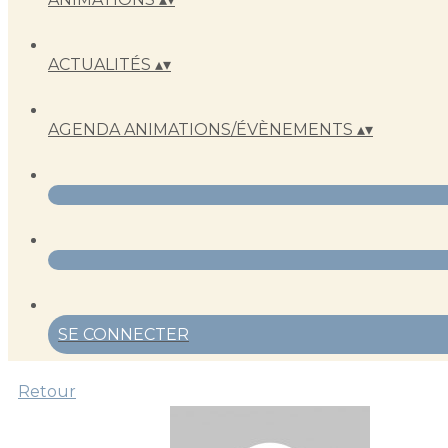
ACTUALITÉS
▴
▾
AGENDA ANIMATIONS/ÉVÈNEMENTS
▴
▾
SE CONNECTER
Retour