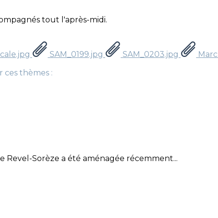
compagnés tout l'après-midi.
cale.jpg
SAM_0199.jpg
SAM_0203.jpg
March
r ces thèmes :
erte Revel-Sorèze a été aménagée récemment...