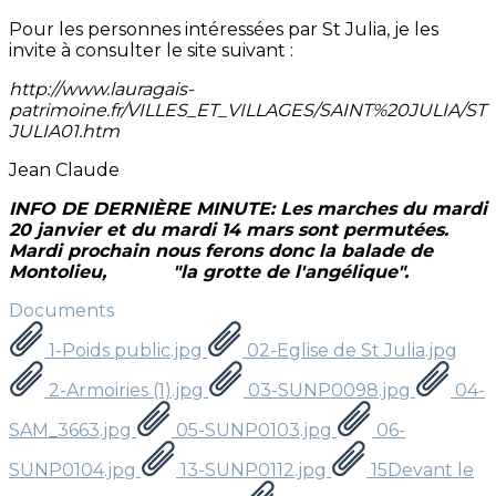
Pour les personnes intéressées par St Julia, je les
invite à consulter le site suivant :
http://www.lauragais-
patrimoine.fr/VILLES_ET_VILLAGES/SAINT%20JULIA/ST
JULIA01.htm
Jean Claude
INFO DE DERNIÈRE MINUTE: Les marches du mardi
20 janvier et du mardi 14 mars sont permutées.
Mardi prochain nous ferons donc la balade de
Montolieu, "la grotte de l'angélique".
Documents
1-Poids public.jpg
02-Eglise de St Julia.jpg
2-Armoiries (1).jpg
03-SUNP0098.jpg
04-
SAM_3663.jpg
05-SUNP0103.jpg
06-
SUNP0104.jpg
13-SUNP0112.jpg
15Devant le