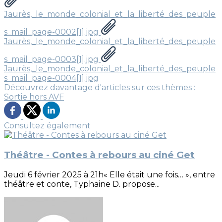
Jaurès,_le_monde_colonial_et_la_liberté_des_peuple
s_mail_page-0002[1].jpg
Jaurès,_le_monde_colonial_et_la_liberté_des_peuple
s_mail_page-0003[1].jpg
Jaurès,_le_monde_colonial_et_la_liberté_des_peuple
s_mail_page-0004[1].jpg
Découvrez davantage d'articles sur ces thèmes :
Sortie hors AVF
Consultez également
Théâtre - Contes à rebours au ciné Get
Jeudi 6 février 2025 à 21h« Elle était une fois… », entre
théâtre et conte, Typhaine D. propose...