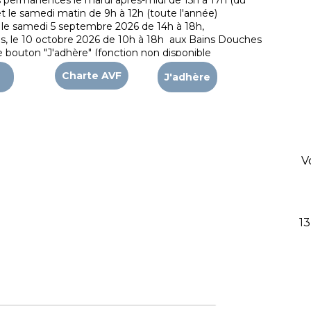
s permanences le mardi après-midi de 15h à 17h (du
t le samedi matin de 9h à 12h (toute l'année)
 le samedi 5 septembre 2026 de 14h à 18h,
es, le 10 octobre 2026 de 10h à 18h aux Bains Douches
le bouton "J'adhère" (fonction non disponible
Charte AVF
J'adhère
V
1