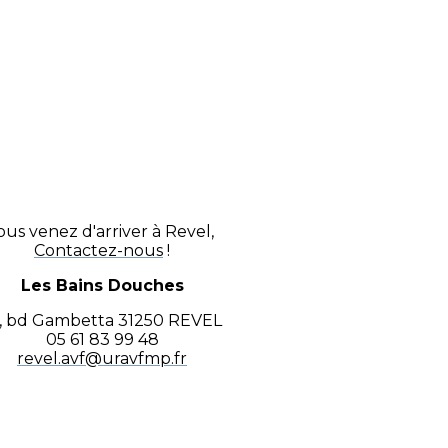
ous venez d'arriver à Revel,
Contactez-nous
!
Les Bains Douches
3, bd Gambetta 31250 REVEL
05 61 83 99 48
revel.avf@uravfmp.fr