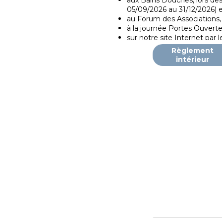
aux Bains Douches, lors de
05/09/2026 au 31/12/2026) e
au Forum des Associations,
à la journée Portes Ouvert
sur notre site Internet par 
actuellement).
Règlement
intérieur