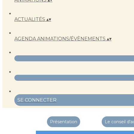
ACTUALITÉS
▴
▾
AGENDA ANIMATIONS/ÉVÈNEMENTS
▴
▾
SE CONNECTER
Présentation
Le conseil d'a