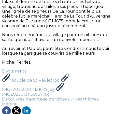
falaise, il domine de toute sa hauteur les toits du
village, troupeau de tuiles à ses pieds. Il hébergea
une lignée de seigneurs De La Tour dont le plus
célèbre fut le maréchal Henri de La Tour d’Auvergne,
vicomte de Turenne (1611-1675) dont le cœur fut
conservé au château jusque récemment.
Nous redescendîmes au village par une pittoresque
sente qui nous fit avaler un dénivelé important.
Au revoir St Paulet, peut-être viendrons-nous te voir
lorsque ta garrigue se couvrira de mille fleurs.
Michel Ferriès.
Documents
boucle de St Paulet.jpg
IMG_20250201_121629.jpg
IMG20250131155937.jpg
Découvrez davantage d'articles sur ces thèmes :
Marche