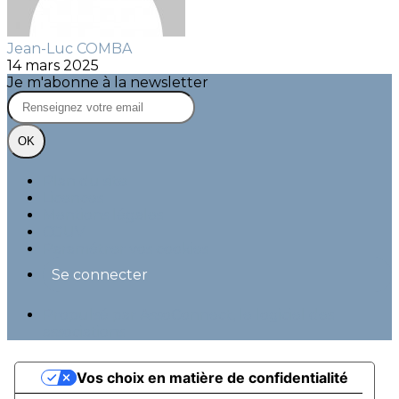
Jean-Luc COMBA
14 mars 2025
Je m'abonne à la newsletter
OK
Plan du site
Licences
Mentions légales
CGUV
Paramétrer vos cookies
Se connecter
Propulsé par AssoConnect, le logiciel des
associations
Vos choix en matière de confidentialité