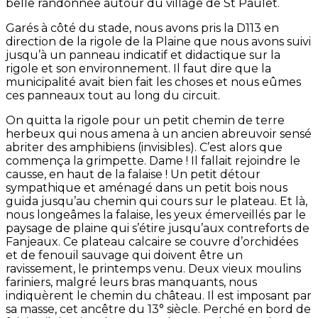
belle randonnée autour du village de St Paulet.
Garés à côté du stade, nous avons pris la D113 en
direction de la rigole de la Plaine que nous avons suivi
jusqu’à un panneau indicatif et didactique sur la
rigole et son environnement. Il faut dire que la
municipalité avait bien fait les choses et nous eûmes
ces panneaux tout au long du circuit.
On quitta la rigole pour un petit chemin de terre
herbeux qui nous amena à un ancien abreuvoir sensé
abriter des amphibiens (invisibles). C’est alors que
commença la grimpette. Dame ! Il fallait rejoindre le
causse, en haut de la falaise ! Un petit détour
sympathique et aménagé dans un petit bois nous
guida jusqu’au chemin qui cours sur le plateau. Et là,
nous longeâmes la falaise, les yeux émerveillés par le
paysage de plaine qui s’étire jusqu’aux contreforts de
Fanjeaux. Ce plateau calcaire se couvre d’orchidées
et de fenouil sauvage qui doivent être un
ravissement, le printemps venu. Deux vieux moulins
fariniers, malgré leurs bras manquants, nous
indiquèrent le chemin du château. Il est imposant par
sa masse, cet ancêtre du 13° siècle. Perché en bord de