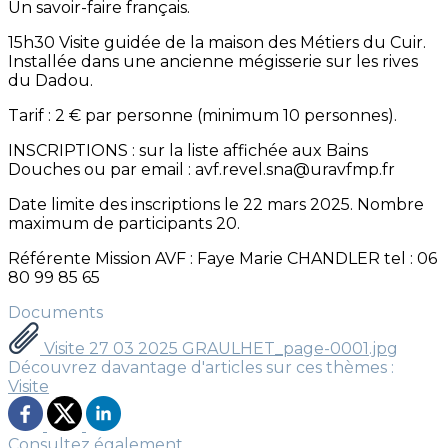
Un savoir-faire français.
15h30 Visite guidée de la maison des Métiers du Cuir.
Installée dans une ancienne mégisserie sur les rives
du Dadou.
Tarif : 2 € par personne (minimum 10 personnes).
INSCRIPTIONS : sur la liste affichée aux Bains
Douches ou par email : avf.revel.sna@uravfmp.fr
Date limite des inscriptions le 22 mars 2025. Nombre
maximum de participants 20.
Référente Mission AVF : Faye Marie CHANDLER tel : 06
80 99 85 65
Documents
Visite 27 03 2025 GRAULHET_page-0001.jpg
Découvrez davantage d'articles sur ces thèmes :
Visite
Consultez également