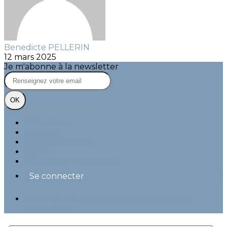
Benedicte PELLERIN
12 mars 2025
Je m'abonne à la newsletter
OK
Plan du site
Licences
Mentions légales
CGUV
Paramétrer vos cookies
Se connecter
Propulsé par AssoConnect, le logiciel des
associations