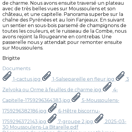
de charme. Nous avons ensuite traversé un plateau
avec de très belles vues sur Moussoulens et son
château, et une capitelle. Panorama superbe sur la
chaîne des Pyrénées et au loin Fanjeaux. En suivant
un sentier en sous-bois parsemé de champignons de
toutes les couleurs, et le ruisseau de la Combe, nous
avons rejoint la Rougeanne en contrebas. Une
passerelle nous y attendait pour remonter ensuite
sur Moussoulens.
Brigitte
Documents
1-cactus.jpg
1-Salsepareille en fleur.jpg
3
Zelvoka ou Orme à feuilles de charme.jpg
4-
Capitelle-1759296364383.jpg
5-Moussoulens-
1759296382186.jpg
6-Hêtre biscornu-
1759296372143.jpg
7-groupe 2.jpg
2025-03-
30 Moussoulens-La Bitarelle.pdf