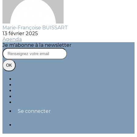
Marie-Françoise BUISSART
13 février 2025
Agenda
Je m'abonne à la newsletter
OK
Plan du site
Licences
Mentions légales
CGUV
Paramétrer vos cookies
Se connecter
Propulsé par AssoConnect, le logiciel des
associations